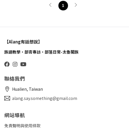
1
【Alang有話想說】
族語教學・部青專訪・部落日常-太魯閣族
聯絡我們
Hualien, Taiwan
alang.say.something@gmail.com
網站導航
免責聲明與使用條款