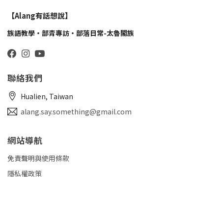
【Alang有話想說】
族語教學・部青專訪・部落日常-太魯閣族
聯絡我們
Hualien, Taiwan
alang.say.something@gmail.com
網站導航
免責聲明與使用條款
隱私權政策