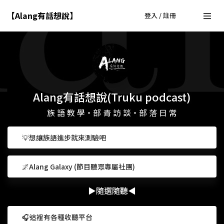
【Alang有話想說】
登入 / 註冊
Alang有話想說(Truku podcast)
族 語 教 學・部 青 訪 談・部 落 日 常
💡想讓族語進步就來測驗吧
🌌Alang Galaxy (節目聽眾專屬社團)
▶隨選隨聽◀
🎧這裡有各種收聽平台